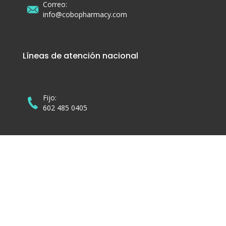
Correo:
info@cobopharmacy.com
Líneas de atención nacional
Fijo:
602 485 0405
Celular:
310 405 0202
Enlaces