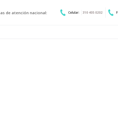
eas de atención nacional:
Celular:
310 405 0202
F