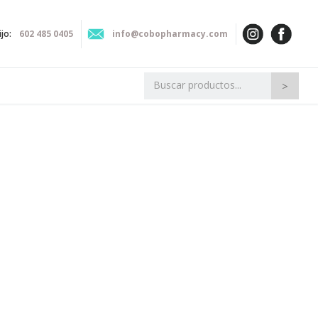
ijo:
602 485 0405
info@cobopharmacy.com