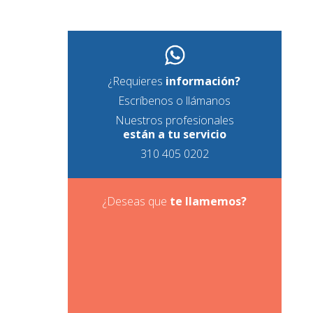
¿Requieres
información?
Escríbenos o llámanos
Nuestros profesionales
están a tu servicio
310 405 0202
¿Deseas que
te
llamemos?