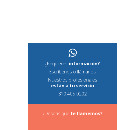
¿Requieres
información?
Escríbenos o llámanos
Nuestros profesionales
están a tu servicio
310 405 0202
¿Deseas que
te
llamemos?