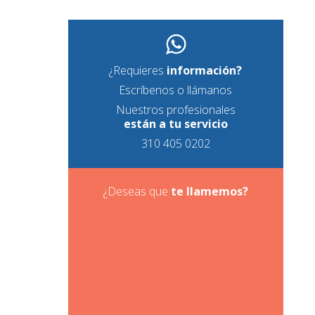
¿Requieres
información?
Escríbenos o llámanos
Nuestros profesionales
están a tu servicio
310 405 0202
¿Deseas que
te
llamemos?